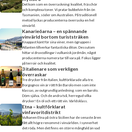
Det kom som en överraskning: kvalitet, fräschör
och komplexa toner. Vi pratar bubbelvin från ön
Tasmanien, söder om Australien. På traditionell
metod lyckas producenterna överraska en hel
vinvärld.
Kanarieöarna – en spännande
vinvärld bortom turiststråken
Knappast känt för sina viner, men ögruppen i
Atlanten tillverkar fantastiska diton. Dessutom
hittar vi druvodlingar i vulkanisk jordmån, något
producenterna numera tar till vara på. Fokus ligger
på terroir och kvalitet.
3 italienare som verkligen
överraskar
Tre drycker från Italien, kultförklarade alla tre.
Borgognos vin är rött från Barolo men som inte
klassas, av outgrundlig anledning, som en barolo.
Döm själva. Och de andra två, herregud vilka
drycker! En öl och ett rött vin. Världsklass.
Etna – kultförklarat
vinfavoritdistrikt
Vulkanen Etna på östra Sicilien har de senaste åren
fått allt högre renommé i vinvärlden. I synnerhet
det röda. Men det finns en större mångfald än vad