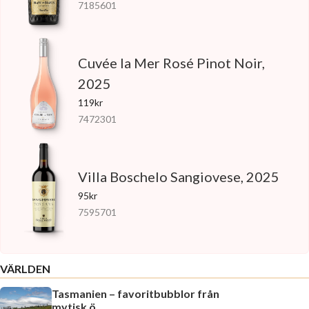
7185601
Cuvée la Mer Rosé Pinot Noir,
2025
119kr
7472301
Villa Boschelo Sangiovese, 2025
95kr
7595701
VÄRLDEN
Tasmanien – favoritbubblor från
mytisk ö