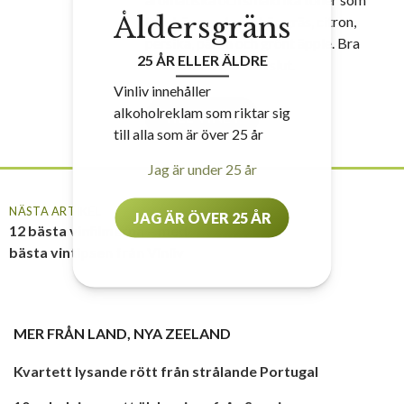
Åldersgräns
krusbär, svarta vinbär, gräs, citron,
persika, päron och grönt äpple. Bra
25 ÅR ELLER ÄLDRE
balans med friskt avslut.
Vinliv innehåller
alkoholreklam som riktar sig
TILL VINET
till alla som är över 25 år
Jag är under 25 år
NÄSTA ARTIKEL
JAG ÄR ÖVER 25 ÅR
12 bästa vinfilmerna – med
bästa vintipsen från Vinliv
MER FRÅN
LAND
,
NYA ZEELAND
Kvartett lysande rött från strålande Portugal