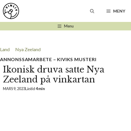
Hoppa
till
MENY
innehåll
Menu
Land
Nya Zeeland
ANNONSSAMARBETE – KIVIKS MUSTERI
Ikonisk druva satte Nya
Zeeland på vinkartan
MARS 9, 2023
Lästid
4 min