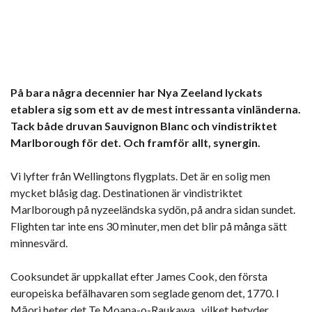
På bara några decennier har Nya Zeeland lyckats
etablera sig som ett av de mest intressanta vinländerna.
Tack både druvan Sauvignon Blanc och vindistriktet
Marlborough för det. Och framför allt, synergin.
Vi lyfter från Wellingtons flygplats. Det är en solig men
mycket blåsig dag. Destinationen är vindistriktet
Marlborough på nyzeeländska sydön, på andra sidan sundet.
Flighten tar inte ens 30 minuter, men det blir på många sätt
minnesvärd.
Cooksundet är uppkallat efter James Cook, den första
europeiska befälhavaren som seglade genom det, 1770. I
Māori heter det Te Moana-o-Raukawa , vilket betyder