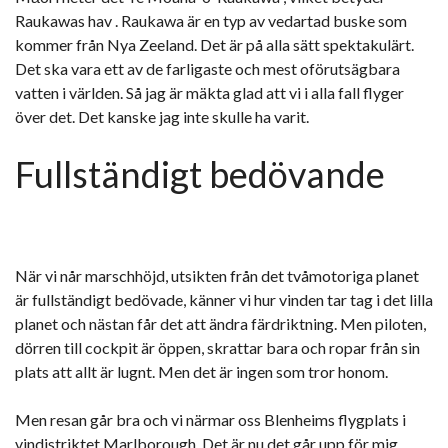
Raukawas hav . Raukawa är en typ av vedartad buske som
kommer från Nya Zeeland. Det är på alla sätt spektakulärt.
Det ska vara ett av de farligaste och mest oförutsägbara
vatten i världen. Så jag är mäkta glad att vi i alla fall flyger
över det. Det kanske jag inte skulle ha varit.
Fullständigt bedövande
När vi når marschhöjd, utsikten från det tvåmotoriga planet
är fullständigt bedövade, känner vi hur vinden tar tag i det lilla
planet och nästan får det att ändra färdriktning. Men piloten,
dörren till cockpit är öppen, skrattar bara och ropar från sin
plats att allt är lugnt. Men det är ingen som tror honom.
Men resan går bra och vi närmar oss Blenheims flygplats i
vindistriktet Marlborough. Det är nu det går upp för mig