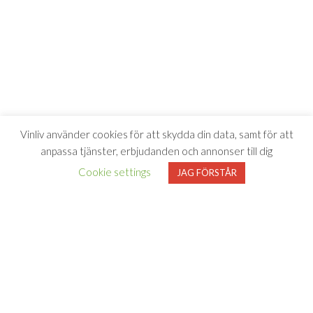
Vinliv använder cookies för att skydda din data, samt för att
anpassa tjänster, erbjudanden och annonser till dig
Cookie settings
JAG FÖRSTÅR
Vinliv har inget samarbete med Systembolaget utan tipsar
endast om viner som finns i deras sortiment. All försäljning samt