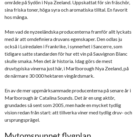
område på Sydön i Nya Zeeland. Uppskattat för sin fräschör,
sina friska toner, höga syra och aromatiska tilltal. En favorit
hos många.
Men vad de nyzeeländska producenterna framför allt lyckats
med är att omdefiniera druvans egenskaper. Den odlas ju
också i Loiredalen i Frankrike, i synnerhet i Sancerre, som
tidigare satte standarden för hur ett vin på Sauvignon Blanc
skulle smaka. Men det är historia. Idag görs de mest
druvtypiska vinerna just här, i Marlborough Nya Zeeland, på
de närmare 30 000 hektaren vingårdsmark.
En av de mer uppmärksammade producenterna på senare år i
Marlborough är Catalina Sounds. Det är en ung aktör,
grundades så sent som 2005, men hade en mycket tydlig
vision redan från start: att tillverka viner med tydlig druv- och
ursprungsprägel.
Mytomspunnet flygplan