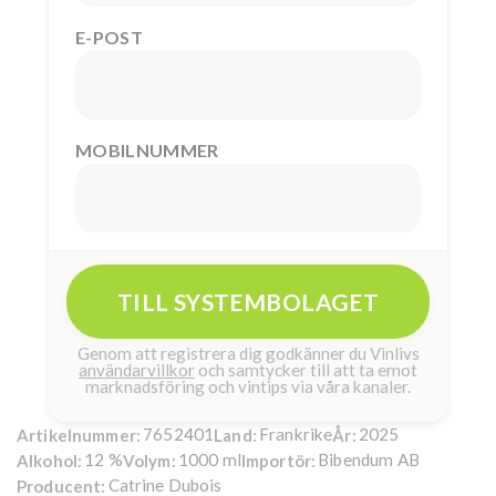
E-POST
MOBILNUMMER
TILL SYSTEMBOLAGET
Genom att registrera dig godkänner du Vinlivs
användarvillkor
och samtycker till att ta emot
marknadsföring och vintips via våra kanaler.
7652401
Frankrike
2025
Artikelnummer:
Land:
År:
12 %
1000 ml
Bibendum AB
Alkohol:
Volym:
Importör:
Catrine Dubois
Producent: