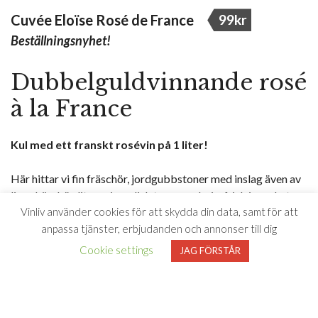
Cuvée Eloïse Rosé de France
99kr
Beställningsnyhet!
Dubbelguldvinnande rosé
à la France
Kul med ett franskt rosévin på 1 liter!
Här hittar vi fin fräschör, jordgubbstoner med inslag även av
ljusa körsbär, liten mineralisk ton, mandarin, frisk i mycket
Vinliv använder cookies för att skydda din data, samt för att
konsumentvänlig stil.
anpassa tjänster, erbjudanden och annonser till dig
Perfekt som det är eller till en laxmacka med örter och
Cookie settings
JAG FÖRSTÅR
majonnäs.
“Friskt, fruktigt, franskt – så det förslår!”