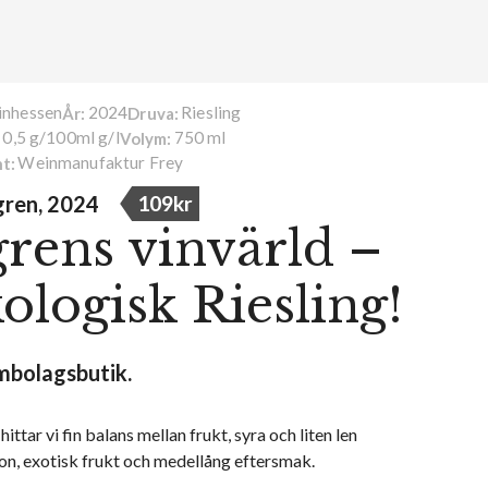
inhessen
2024
Riesling
År:
Druva:
0,5 g/100ml g/l
750 ml
:
Volym:
Weinmanufaktur Frey
t:
gren, 2024
109kr
rens vinvärld –
ologisk Riesling!
embolagsbutik.
ittar vi fin balans mellan frukt, syra och liten len
on, exotisk frukt och medellång eftersmak.