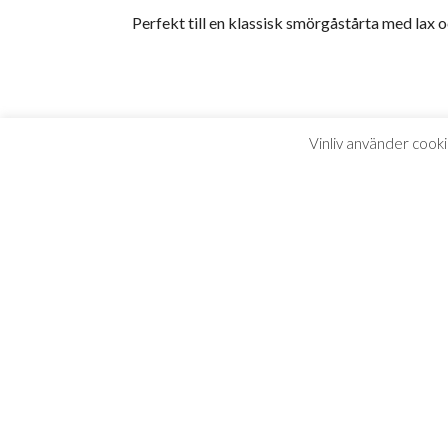
Perfekt till en klassisk smörgåstårta med lax o
Vinliv använder cooki
Pernilla Wahlgren o
”Många av er har länge efterfrågat P
äntligen här! Jag ville att flaskan sk