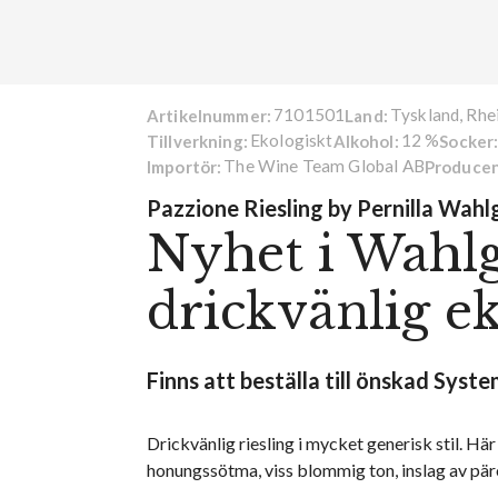
7101501
Tyskland, Rhe
Artikelnummer:
Land:
Ekologiskt
12 %
Tillverkning:
Alkohol:
Socker
The Wine Team Global AB
Importör:
Producen
Pazzione Riesling by Pernilla Wahl
Nyhet i Wahlg
drickvänlig ek
Finns att beställa till önskad Syst
Drickvänlig riesling i mycket generisk stil. Här h
honungssötma, viss blommig ton, inslag av pär