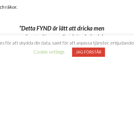
ch räkor.
”Detta FYND är lätt att dricka men
svår att glömma. Det här ekologiska
es för att skydda din data, samt för att anpassa tjänster, erbjudanden
mästerverket är beviset på att
Cookie settings
JAG FÖRSTÅR
Rheinhessen vet hur man gör
Riesling på riktigt.”
– Vinboxen.se, 7/1-25
m vinet
azzione Riesling på flaska och nu är den
ulle kännas extra lyxig och valde därför en