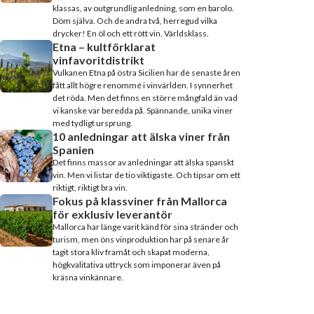
klassas, av outgrundlig anledning, som en barolo.
Döm själva. Och de andra två, herregud vilka
drycker! En öl och ett rött vin. Världsklass.
Etna – kultförklarat
vinfavoritdistrikt
Vulkanen Etna på östra Sicilien har de senaste åren
fått allt högre renommé i vinvärlden. I synnerhet
det röda. Men det finns en större mångfald än vad
vi kanske var beredda på. Spännande, unika viner
med tydligt ursprung.
10 anledningar att älska viner från
Spanien
Det finns massor av anledningar att älska spanskt
vin. Men vi listar de tio viktigaste. Och tipsar om ett
riktigt, riktigt bra vin.
Fokus på klassviner från Mallorca
för exklusiv leverantör
Mallorca har länge varit känd för sina stränder och
turism, men öns vinproduktion har på senare år
tagit stora kliv framåt och skapat moderna,
högkvalitativa uttryck som imponerar även på
kräsna vinkännare.