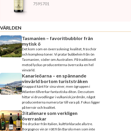
7595701
VÄRLDEN
Tasmanien – favoritbubblor från
mytisk ö
Det kom som en överraskning: kvalitet, fräschör
och komplexa toner. Vi pratar bubbelvin från ön
Tasmanien, söder om Australien. På traditionell
metod lyckas producenterna överraska en hel
vinvärld.
Kanarieöarna – en spännande
vinvärld bortom turiststråken
Knappast känt för sina viner, men ögruppen i
Atlanten tillverkar fantastiska diton. Dessutom
hittar vi druvodlingar i vulkanisk jordmån, något
producenterna numera tar till vara på. Fokus ligger
på terroir och kvalitet.
3 italienare som verkligen
överraskar
Tre drycker från Italien, kultförklarade alla tre.
Borgognos vin är rött från Barolo men som inte