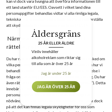
kan vi dock vara tvungna att överföra informationen till
ett land utanför EU/EES. Oavsett i vilket land dina
personuppgifter behandlas vidtar vi alla rimliga legala,
tekniska och organisatoriska åtgärder för att säkerställa
att skyddsnivån är densamma som inom EU/EES.
Åldersgräns
Närmare om dina rättigheter till
25 ÅR ELLER ÄLDRE
rättelse, radering m.m.
Vinliv innehåller
alkoholreklam som riktar sig
Du har rätt att gratis en gång per kalenderår få besked om
till alla som är över 25 år
vilka personuppgifter om dig som vi behandlar och hur vi
behandlar dessa. Du har också rätt att begära rättelse i
Jag är under 25 år
fråga om personuppgifter som vi behandlar om dig. Du har
även rätt att bli raderad (”rätten att bli bortglömd”). Detta
JAG ÄR ÖVER 25 ÅR
innebär att du kan begära radering av dina
personuppgifter för de fall att datan inte längre är
nödvändig för det syfte den blev insamlad för. Tänk dock
på att det kan finnas legala skyldigheter för oss som