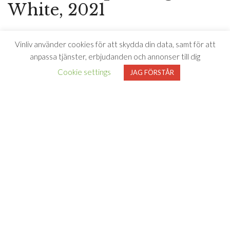
White, 2021
19 Crimes är en serie viner som inspirerats av de 19
Vinliv använder cookies för att skydda din data, samt för att
brott som under 1700-1800 talet förvandlade brittiska
anpassa tjänster, erbjudanden och annonser till dig
brottslingar till kolonisatörer. Den som gjort sig skyldig
Cookie settings
till ett av dessa brott kunde undgå dödsstraff genom
JAG FÖRSTÅR
att i stället deporteras till Australien – en resa som få
överlevde. 19 Crimes viner berättar historierna bakom
de brottslingar som fick en andra chans och vinerna har
lika mycket karaktär som de legendarer som pryder
flaskorna.
Smakbeskrivning
Intressant druvblandning där toppdruvan Chardonnay möts
med den mindre kända Colombard. Här hittar vi mycket fin
elegans, inslag av physalisfrukt, citron, gula äpplen, mjuka
bibblor och en mycket välbalanserad, elegant ton i avslut.