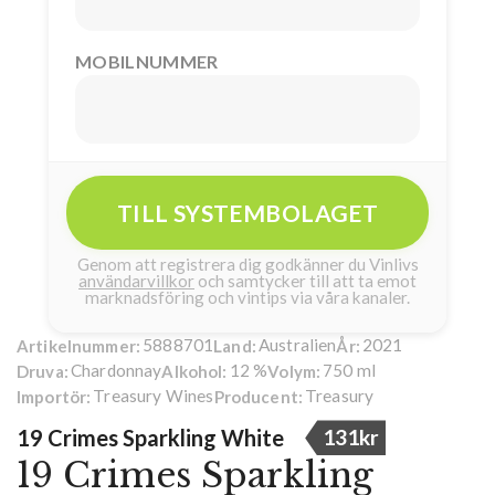
MOBILNUMMER
TILL SYSTEMBOLAGET
Genom att registrera dig godkänner du Vinlivs
användarvillkor
och samtycker till att ta emot
marknadsföring och vintips via våra kanaler.
5888701
Australien
2021
Artikelnummer:
Land:
År:
Chardonnay
12 %
750 ml
Druva:
Alkohol:
Volym:
Treasury Wines
Treasury
Importör:
Producent:
19 Crimes Sparkling White
131kr
19 Crimes Sparkling