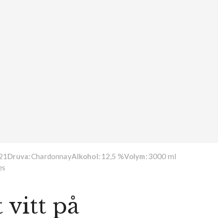
21
Chardonnay
12,5 %
3000 ml
Druva:
Alkohol:
Volym:
es
 vitt på