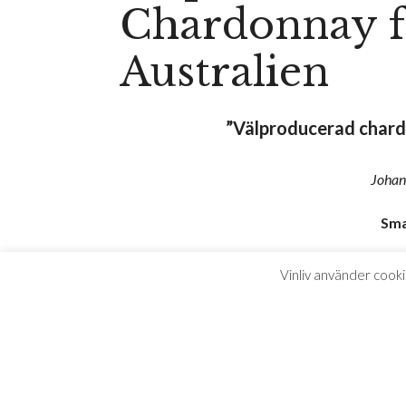
Chardonnay f
Australien
”Välproducerad chard 
Johan
Sma
Down under har man alltid haft bra koll på vä
Vinliv använder cooki
bra exempel på vinfilosofin med massor av tropi
kryddor och en relativt lång eftersmak i balanse
Passar perfekt till buffé, fisk, bara som det är e