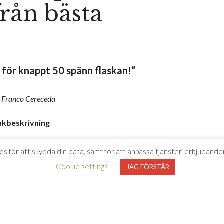
rån bästa
för knappt 50 spänn flaskan!”
 Franco Cereceda
kbeskrivning
rldens mest populära druva, Chardonnay. Här kommer ett
es för att skydda din data, samt för att anpassa tjänster, erbjudanden
sk frukt i vinet, inslag av både vaniljsötma, citron,
Cookie settings
JAG FÖRSTÅR
rad stil.
ller en riktigt god pizza.