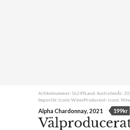
56249
Australien
20
Artikelnummer:
Land:
År:
Iconic Wines
Iconic Win
Importör:
Producent:
Alpha Chardonnay, 2021
199kr
Välproducerat