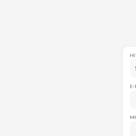
H
E
M