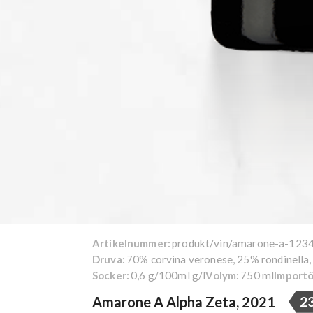
produkt/vin/amarone-a-123
Artikelnummer:
70% corvina veronese, 25% rondinella
Druva:
0,6 g/100ml g/l
750 ml
Socker:
Volym:
Importö
Amarone A Alpha Zeta, 2021
2