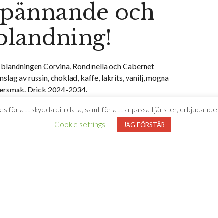
spännande och
landning!
blandningen Corvina, Rondinella och Cabernet
lag av russin, choklad, kaffe, lakrits, vanilj, mogna
eftersmak. Drick 2024-2034.
es för att skydda din data, samt för att anpassa tjänster, erbjudanden
a eller hamburgare på viltfärs.
Cookie settings
JAG FÖRSTÅR
 beställer du
3. Hämta varorna
lutför köpet på