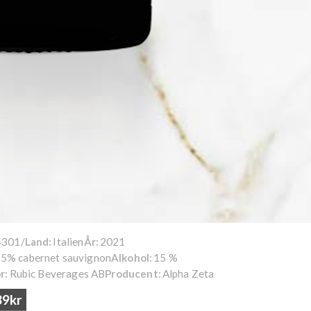
4301/
Italien
2021
Land:
År:
, 5% cabernet sauvignon
15 %
Alkohol:
Rubic Beverages AB
Alpha Zeta
r:
Producent:
39kr