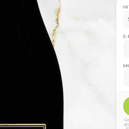
H
E
M
Ge
an
m