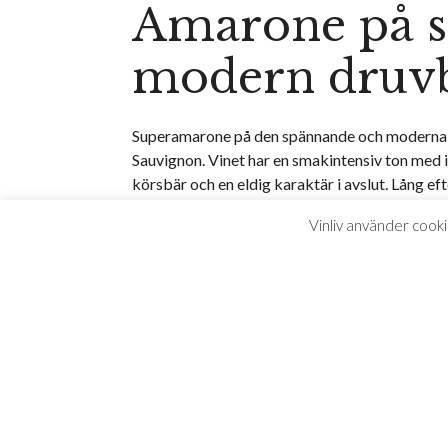
Amarone på 
modern druvb
Superamarone på den spännande och moderna 
Sauvignon. Vinet har en smakintensiv ton med ins
körsbär och en eldig karaktär i avslut. Lång 
Vinliv använder cooki
Perfekt till en gryta på vilt, hårdostar med sält
Så här
1. Fyll i vårt
2. S