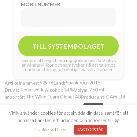
MOBILNUMMER
TILL SYSTEMBOLAGET
Genom att registrera dig godkänner du Vinlivs
användarvillkor
och samtycker till att ta emot
marknadsföring och vintips via våra kanaler.
52976
Spanien
2015
Artikelnummer:
Land:
År:
Tempranillo
14 %
750 ml
Druva:
Alkohol:
Volym:
The Wine Team Global AB
GAW Ltd
Importör:
Producent:
Anciano Ribera del Duero
119kr
Vinliv använder cookies för att skydda din data, samt för att
Toppbetyg 5 av 5 &
anpassa tjänster, erbjudanden och annonser till dig
toppårgång –
Cookie settings
JAG FÖRSTÅR