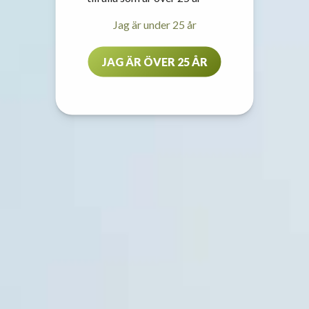
Jag är under 25 år
JAG ÄR ÖVER 25 ÅR