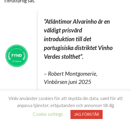
citrussyrlig sås.
”Atlântimor Alvarinho är en
väldigt prisvärd
introduktion till det
portugisiska distriktet Vinho
Verdes stolthet”.
– Robert Montgomerie,
Vinbörsen juni 2025
Vinliv använder cookies för att skydda din data, samt för att
anpassa tjänster, erbjudanden och annonser till dig
”Ett högst seriöst och
Cookie settings
JAG FÖRSTÅR
välgjort vin”