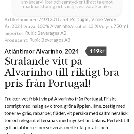
användarvillkor
och samtycker till att ta emot
marknadsföring och vintips via våra kanaler.
7401201
Portugal , Vinho Verde
Artikelnummer:
Land:
2024
100% Alvarinho
13 %
750 ml
År:
Druva:
Alkohol:
Volym:
Rubic Beverages AB
Importör:
Rubic Beverages AB
Producent:
Atlântimor Alvarinho, 2024
119kr
Strålande vitt på
Alvarinho till riktigt bra
pris från Portugal!
Fruktdrivet friskt vin på Alvarinho från Portugal. Friskt
somrigt med inslag av citron, gröna äpplen, lime, zestig med
toner av gräs, rabarber, fläder, vit persika med saltmineralisk
ton och elegant eftersmak med mycket fin balans. Perfekt till
grillad abborre som serveras med kokt potatis och