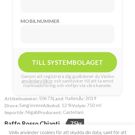
MOBILNUMMER
TILL SYSTEMBOLAGET
Genom att registrera dig godkänner du Vinlivs
användarvillkor
och samtycker till att ta emot
marknadsföring och vintips via våra kanaler.
50673
Italien
2019
Artikelnummer:
Land:
År:
Sangiovese
12 %
750 ml
Druva:
Alkohol:
Volym:
Nigab
Castellani
Importör:
Producent:
Baffo Rosso Chianti
75kr
Sveriges bäst prisade
Vinliv använder cookies för att skydda din data, samt för att