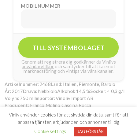
MOBILNUMMER
TILL SYSTEMBOLAGET
Genom att registrera dig godkänner du Vinlivs
användarvillkor
och samtycker till att ta emot
marknadsföring och vintips via våra kanaler.
2468
Italien, Piemonte, Barolo
Artikelnummer:
Land:
2017
Nebbiolo
14,5 %
< 0,3 g/l
År:
Druva:
Alkohol:
Socker:
750 ml
Vinoliv Import AB
Volym:
Importör:
Franco Molino Cascina Rocca
Producent:
Vinliv använder cookies för att skydda din data, samt för att
Barolo Franco Molino
259kr
anpassa tjänster, erbjudanden och annonser till dig
Barolo Cascina Rocca
Cookie settings
JAG FÖRSTÅR