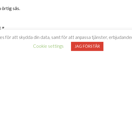
 örtig sås.
.”
es för att skydda din data, samt för att anpassa tjänster, erbjudanden
il 2026
Cookie settings
JAG FÖRSTÅR
udande och lite yvig stil med massor av mörk
ter. Perfekt till mustiga, kryddiga kötträtter.
”
L POTT!