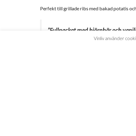
Perfekt till grillade ribs med bakad potatis och
”Fullpackat med björnbär och vanilj
Vinliv använder cooki
– Johan Franco Cereceda, Vinliv apr
3 av 5 getingar! ”Generös och inbj
frukt, toner av mynta, lakrits och ör
– Allt om Mat, december 2025
5 av 5 – FUL