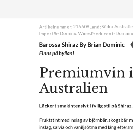
216608
Södra Australi
Artikelnummer:
Land:
Dominic Wines
Domaine
Importör:
Producent:
Barossa Shiraz By Brian Dominic
Finns på hyllan!
Premiumvin i
Australien
Läckert smakintensivt i fyllig stil på Shiraz.
Fruktstint med inslag av björnbär, skogsbär, m
inslag, salvia och vaniljsötma med lång efters