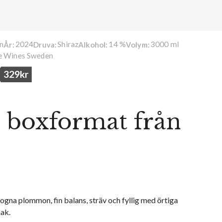
en
2024
Shiraz
14 %
3000 ml
År:
Druva:
Alkohol:
Volym:
 Wines Sweden
329kr
 boxformat från
ogna plommon, fin balans, sträv och fyllig med örtiga
mak.