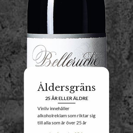
Åldersgräns
25 ÅR ELLER ÄLDRE
Vinliv innehåller
alkoholreklam som riktar sig
till alla som är över 25 år