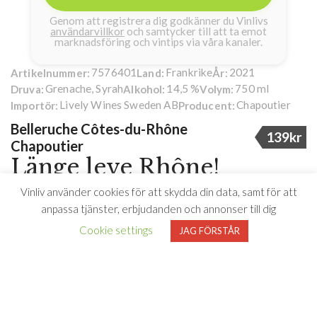
Genom att registrera dig godkänner du Vinlivs
användarvillkor
och samtycker till att ta emot
marknadsföring och vintips via våra kanaler.
7576401
Frankrike
2021
Artikelnummer:
Land:
År:
Grenache, Syrah
14,5 %
750 ml
Druva:
Alkohol:
Volym:
Lively Wines Sweden AB
Chapoutier
Importör:
Producent:
Belleruche Côtes-du-Rhône
139kr
Chapoutier
Länge leve Rhône!
Vinliv använder cookies för att skydda din data, samt för att
Michel Chapoutier är ansedd som inte bara en av Frankrikes,
anpassa tjänster, erbjudanden och annonser till dig
utan en av världens främsta vinmakare. Sedan han tog över
Cookie settings
JAG FÖRSTÅR
familjeföretaget 1989 har ingen har fått fler 100-poängare av
tidningen Wine Spectator. Huset grundades redan 1808 och
ligger vackert i den lilla staden Tain l´Hermitage, precis invid
floden Rhône. Vinerna görs med stor respekt för naturen, så
naturligt som möjligt. Michel är den största ägaren i