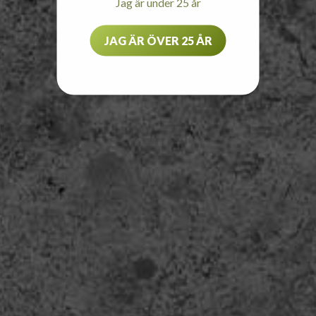
Jag är under 25 år
JAG ÄR ÖVER 25 ÅR