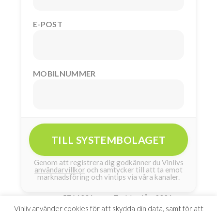
E-POST
MOBILNUMMER
TILL SYSTEMBOLAGET
Genom att registrera dig godkänner du Vinlivs
användarvillkor
och samtycker till att ta emot
marknadsföring och vintips via våra kanaler.
5761201
Tyskland
2021
Artikelnummer:
Land:
År:
Vinliv använder cookies för att skydda din data, samt för att
Riesling
11.5 %
1,2 g/100ml g/l
Druva:
Alkohol:
Socker: