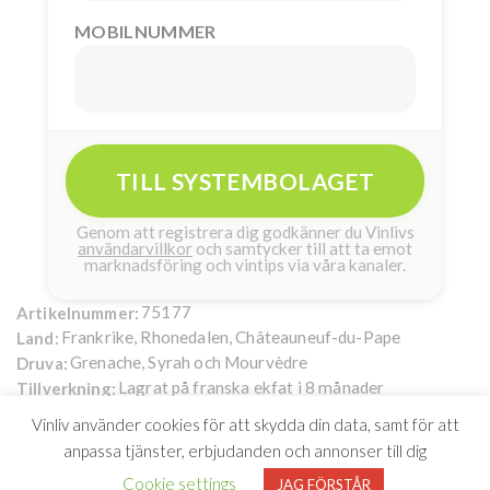
MOBILNUMMER
TILL SYSTEMBOLAGET
Genom att registrera dig godkänner du Vinlivs
användarvillkor
och samtycker till att ta emot
marknadsföring och vintips via våra kanaler.
75177
Artikelnummer:
Frankrike, Rhonedalen, Châteauneuf-du-Pape
Land:
Grenache, Syrah och Mourvèdre
Druva:
Lagrat på franska ekfat i 8 månader
Tillverkning:
15 %
750 ml
Giertz Vinimport AB
Alkohol:
Volym:
Importör:
Vinliv använder cookies för att skydda din data, samt för att
Bonpas
Producent:
anpassa tjänster, erbjudanden och annonser till dig
Bonpas Châteauneuf-du-Pape
289kr
Cookie settings
JAG FÖRSTÅR