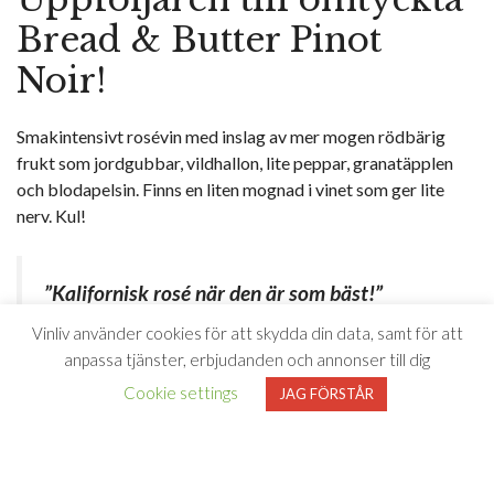
Bread & Butter Pinot
Noir!
Smakintensivt rosévin med inslag av mer mogen rödbärig
frukt som jordgubbar, vildhallon, lite peppar, granatäpplen
och blodapelsin. Finns en liten mognad i vinet som ger lite
nerv. Kul!
”Kalifornisk rosé när den är som bäst!”
Vinliv använder cookies för att skydda din data, samt för att
– Vinliv, mars 2024
anpassa tjänster, erbjudanden och annonser till dig
Cookie settings
JAG FÖRSTÅR
Vi vet ju att rosévinerna idag är utmärkta till mat. Det här
vinet är sannerligen inget undantag. Perfekt till ugnsbakad
kyckling som serveras med en enklare sallad eller till en