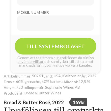
MOBILNUMMER
TILL SYSTEMBOLAGET
Genom att registrera dig godkänner du Vinlivs
användarvillkor
och samtycker till att ta emot
marknadsföring och vintips via våra kanaler.
50761
USA, Kalifornien
2022
Artikelnummer:
Land:
År:
60% grenache, 40% barbera
12,5 %
Druva:
Alkohol:
750 ml
Sophronie Wines AB
Volym:
Importör:
Bread & Butter Wines
Producent:
Bread & Butter Rosé, 2022
169kr
Uppföljaren till omtyckta