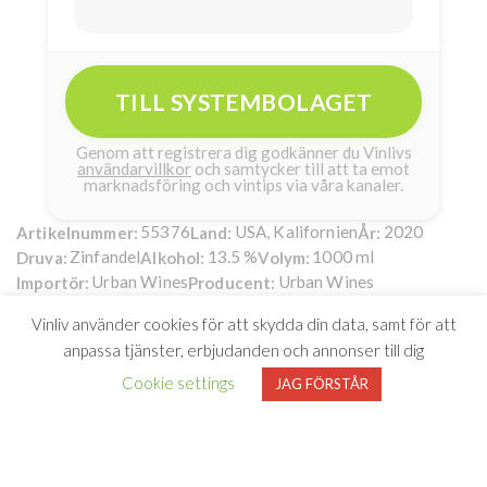
TILL SYSTEMBOLAGET
Genom att registrera dig godkänner du Vinlivs
användarvillkor
och samtycker till att ta emot
marknadsföring och vintips via våra kanaler.
55376
USA, Kalifornien
2020
Artikelnummer:
Land:
År:
Zinfandel
13.5 %
1000 ml
Druva:
Alkohol:
Volym:
Urban Wines
Urban Wines
Importör:
Producent:
Butter Cake Zinfandel
99kr
Vinliv använder cookies för att skydda din data, samt för att
’Nybakad’ Zinfandel från
anpassa tjänster, erbjudanden och annonser till dig
Cookie settings
JAG FÖRSTÅR
soliga Kalifornien
Gillar du också generösa amerikanska viner som är lika goda
till mat som att bara dricka som dom är? Då är Butter Cake