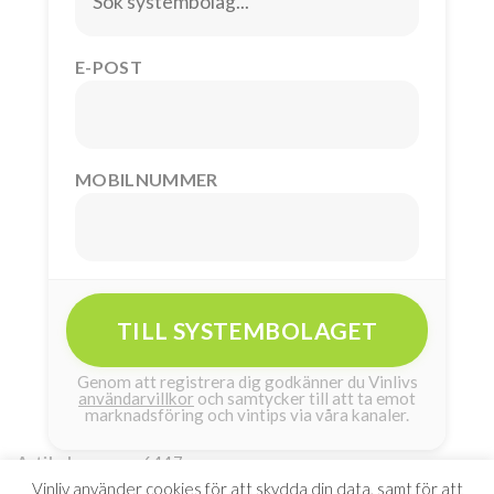
E-POST
MOBILNUMMER
TILL SYSTEMBOLAGET
Genom att registrera dig godkänner du Vinlivs
användarvillkor
och samtycker till att ta emot
marknadsföring och vintips via våra kanaler.
6447
Artikelnummer:
USA, Washington State, Columbia Valley
2021
Land:
År:
Vinliv använder cookies för att skydda din data, samt för att