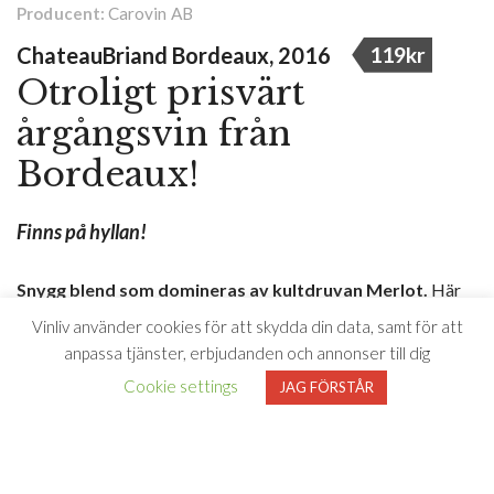
Carovin AB
Producent:
ChateauBriand Bordeaux, 2016
119kr
Otroligt prisvärt
årgångsvin från
Bordeaux!
Finns på hyllan!
Snygg blend som domineras av kultdruvan Merlot.
Här
hittar vi synnerligen fin balans med markerad mognadston,
Vinliv använder cookies för att skydda din data, samt för att
inslag av torkad frukt, örter, fat, choklad, cigarr, vanilj samt
anpassa tjänster, erbjudanden och annonser till dig
plommon och svarta vinbär med lång eftersmak i
Cookie settings
JAG FÖRSTÅR
ursprungspräglad stil.
Perfekt till en grillad kalvfilé som serveras med örtig
klyftpotatis.