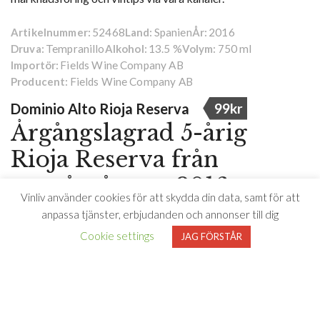
52468
Spanien
2016
Artikelnummer:
Land:
År:
Tempranillo
13.5 %
750 ml
Druva:
Alkohol:
Volym:
Fields Wine Company AB
Importör:
Fields Wine Company AB
Producent:
Dominio Alto Rioja Reserva
99kr
Årgångslagrad 5-årig
Rioja Reserva från
toppårgången 2016
Vinliv använder cookies för att skydda din data, samt för att
anpassa tjänster, erbjudanden och annonser till dig
Nu är det premiär för Dominio Alto Rioja Reserva,
Cookie settings
JAG FÖRSTÅR
uppföljaren till succélanseringarna av producentens Crianza
och Gran Reserva. Vinet är nu i en perfekt fas att avnjutas till
förslagsvis smakrika kötträtter med ugnsrostade grönsaker.
Eller varför inte göra som spanjorerna själva och dricka det
till lufttorkad skinka och Manchego-ost?