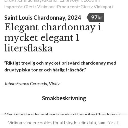
Druva:
Alkohol:
Volym:
Giertz Vinimport
Giertz Vinimport
Importör:
Producent:
Saint Louis Chardonnay, 2024
97kr
Elegant chardonnay i
mycket elegant 1
litersflaska
”Riktigt trevlig och mycket prisvärd chardonnay med
druvtypiska toner och härlig fräschör.”
Johan Franco Cereceda, Vinliv
Smakbeskrivning
Mycket välproducerat endruvsvin på favoriten Chardonnay,
från Frankrike med finess. Här hittar vi inslag av citrus, gula
Vinliv använder cookies för att skydda din data, samt för att
äpplen, plommon, kryddor, zest, lite fat och exotisk frukt i