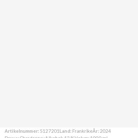
5127201
Frankrike
2024
Artikelnummer:
Land:
År:
Chardonnay
12 %
1000 ml