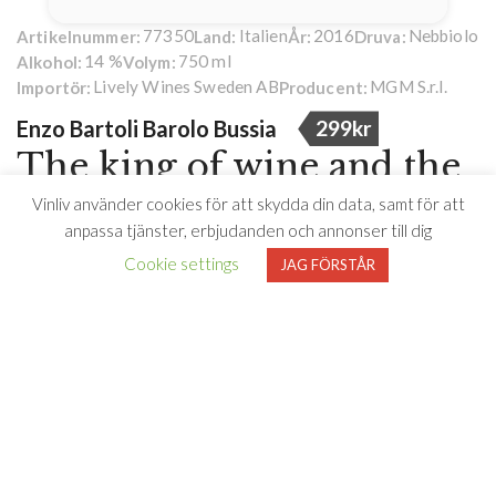
77350
Italien
2016
Nebbiolo
Artikelnummer:
Land:
År:
Druva:
14 %
750 ml
Alkohol:
Volym:
Lively Wines Sweden AB
MGM S.r.l.
Importör:
Producent:
Enzo Bartoli Barolo Bussia
299kr
The king of wine and the
wine of kings
Vinliv använder cookies för att skydda din data, samt för att
anpassa tjänster, erbjudanden och annonser till dig
Barolo är ett mytomspunnet vin som ofta kallas – ”The king
Cookie settings
JAG FÖRSTÅR
of wine and the wine of kings” I vilket fall Bussia Cru är
konungens krona.
Enzo Bartoli Barolo Bussia 2016 är ett vin gjort på 100%
Nebbiolodruvor som representerar den unika terroir från
Bussia Cru, en av de få ytterligare geografiska
beteckningarna av Barolos produktionsområde. Det kan
närmast likna Premier Cru beteckningen i exempelvis