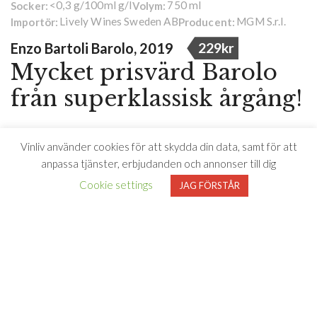
<0,3 g/100ml g/l
750 ml
Socker:
Volym:
Lively Wines Sweden AB
MGM S.r.l.
Importör:
Producent:
Enzo Bartoli Barolo, 2019
229kr
Mycket prisvärd Barolo
från superklassisk årgång!
Vinet är strävt, fruktigt med inslag av både röda bär, nypon,
Vinliv använder cookies för att skydda din data, samt för att
torkade frukter, lite nötig karaktär, mogna bär, markerad
anpassa tjänster, erbjudanden och annonser till dig
fräschör med integrerad fatton och lång eftersmak i
Cookie settings
områdespräglad stil.
JAG FÖRSTÅR
Drick till en svamprisotto spetsad med tryffel eller en pasta
med grädde och Karljohansvamp.
”Ruggigt bra exempel på att Barolo