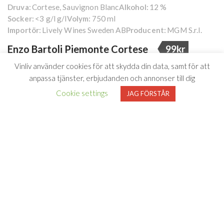
Cortese, Sauvignon Blanc
12 %
Druva:
Alkohol:
<3 g/l g/l
750 ml
Socker:
Volym:
Lively Wines Sweden AB
MGM S.r.l.
Importör:
Producent:
Enzo Bartoli Piemonte Cortese
99kr
Den nya årgången i Enzo
Vinliv använder cookies för att skydda din data, samt för att
anpassa tjänster, erbjudanden och annonser till dig
Bartoli Cortese är bättre
Cookie settings
JAG FÖRSTÅR
än någonsin!
Den nya årgången i Enzo Bartoli Cortese är bättre än
någonsin, fräsch och fruktig perfekt till helgens fisk &
skaldjur!
Cortese har odlats i Piemonte sedan 700-talet och kommer
ursprungligen från landet vid bergens fot. Detta vin kommer
från kullarna kring Tortona, nära Gavi, där den mest
högkvalitativa frukten frodas. Cortese är den enda vita