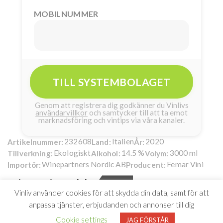
MOBILNUMMER
TILL SYSTEMBOLAGET
Genom att registrera dig godkänner du Vinlivs
användarvillkor
och samtycker till att ta emot
marknadsföring och vintips via våra kanaler.
232608
Italien
2020
Artikelnummer:
Land:
År:
Ekologiskt
14.5 %
3000 ml
Tillverkning:
Alkohol:
Volym:
Winepartners Nordic AB
Femar Vini
Importör:
Producent:
Epicuro Zinfandel
269kr
Vinliv använder cookies för att skydda din data, samt för att
Extra mycket Zinfandel!
anpassa tjänster, erbjudanden och annonser till dig
Cookie settings
JAG FÖRSTÅR