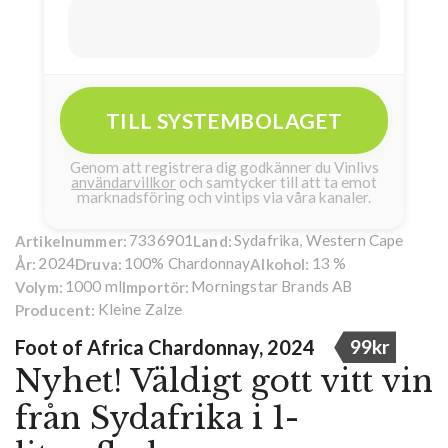
TILL SYSTEMBOLAGET
Genom att registrera dig godkänner du Vinlivs
användarvillkor
och samtycker till att ta emot
marknadsföring och vintips via våra kanaler.
7336901
Sydafrika, Western Cape
Artikelnummer:
Land:
2024
100% Chardonnay
13 %
År:
Druva:
Alkohol:
1000 ml
Morningstar Brands AB
Volym:
Importör:
Kleine Zalze
Producent:
Foot of Africa Chardonnay, 2024
99kr
Nyhet! Väldigt gott vitt vin
från Sydafrika i 1-