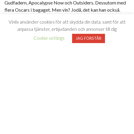
Gudfadern, Apocalypse Now och Outsiders. Dessutom med
flera Oscars i bagaget. Men vin? Jodå, det kan han också.
Levererar storslaget från sin vingård i Geyserville,
Vinliv använder cookies för att skydda din data, samt för att
Kalifornien, USA. Raffinerat.
anpassa tjänster, erbjudanden och annonser till dig
Cookie settings
JAG FÖRSTÅR
Smakbeskrivning
Otroligt spännande rött vin på Pinot Noir från Kalifornien
och filmregissören och vinproducenten
Francis Ford Coppola. Vinet har en mycket fin balans, härliga
rödbäriga toner, fräschör och samtidigt med tydligt komplex
karaktär med mjuka tanniner, inslag av fat och aningen
nougat. Relativt lång eftersmak. Perfekt till fågel eller stekt
fisk med rostade tillbehör.
Ett av världens bästa områden för
Kalifornien