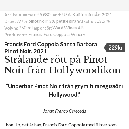
55980
USA, Kalifornien
2021
Artikelnummer:
Land:
År:
97% pinot noir, 3% petite sirah
13,5 %
Druva:
Alkohol:
750 ml
Ward Wines AB
Volym:
Importör:
Francis Ford Coppola Winery
Producent:
Francis Ford Coppola Santa Barbara
229kr
Pinot Noir, 2021
Strålande rött på Pinot
Noir från Hollywoodikon
”Underbar Pinot Noir från grym filmregissör i
Hollywood.”
Johan Franco Cereceda
Ikon! Jo, det är han, Francis Ford Coppola med filmer som