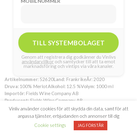
MOBILNUMMER
TILL SYSTEMBOLAGET
Genom att registrera dig godkänner du Vinlivs
användarvillkor
och samtycker till att ta emot
marknadsföring och vintips via våra kanaler.
52620
Frankrike
2020
Artikelnummer:
Land:
År:
100% Merlot
12.5 %
1000 ml
Druva:
Alkohol:
Volym:
Fields Wine Company AB
Importör:
Fields Wine Company AB
Producent:
Vinliv använder cookies för att skydda din data, samt för att
Grande Réserve Bellevue Merlot
79kr
anpassa tjänster, erbjudanden och annonser till dig
Smakrikedom från
Cookie settings
JAG FÖRSTÅR
Bordeaux på generös 1-