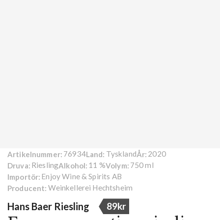
76934
Tyskland
2020
Artikelnummer:
Land:
År:
Riesling
11 %
750 ml
Druva:
Alkohol:
Volym:
Enjoy Wine & Spirits AB
Importör:
Weinkellerei Hechtsheim
Producent:
Hans Baer Riesling
89kr