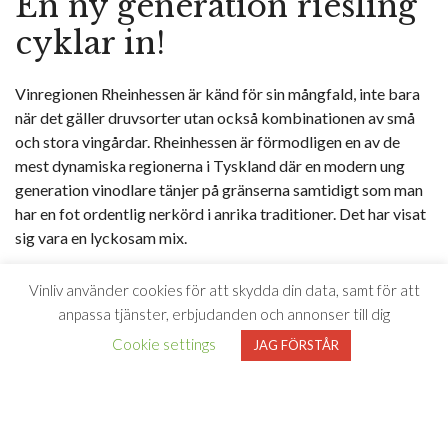
En ny generation riesling
cyklar in!
Vinregionen Rheinhessen är känd för sin mångfald, inte bara
när det gäller druvsorter utan också kombinationen av små
och stora vingårdar. Rheinhessen är förmodligen en av de
mest dynamiska regionerna i Tyskland där en modern ung
generation vinodlare tänjer på gränserna samtidigt som man
har en fot ordentlig nerkörd i anrika traditioner. Det har visat
sig vara en lyckosam mix.
Weinkellerei Hechtsheim i Rheinhessen har under namnet
Vinliv använder cookies för att skydda din data, samt för att
Hans Baer valt att göra en serie ärliga och prisvärda
anpassa tjänster, erbjudanden och annonser till dig
kvalitetsviner. Serien är en invit för att du ska kunna
Cookie settings
JAG FÖRSTÅR
upptäcka, eller återupptäcka, en ny generation tyska viner för
en modest prislapp. Kännetecknet för serien är den cyklande
björnen, som här får symbolisera blandningen av nytt och
gammalt. En lekfull mix av det moderna länkat med den