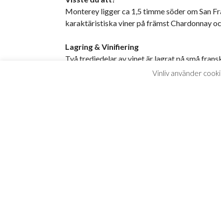
Monterey ligger ca 1,5 timme söder om San Fran
karaktäristiska viner på främst Chardonnay oc
Lagring & Vinifiering
Två tredjedelar av vinet är lagrat på små frans
ståltank.
Vinliv använder cooki
Doft och smak
En klassiskt elegant Chardonnay från Monterey
apelsin . Medelfylligt med frisk syra och fin ef
”Kalifornisk chardonnay till nästan inga pengar a
sannerligen inte bort sig. Tvärtom så levererar vine
mer rikedom och rondör”
– Livets Goda maj 2019
Så här