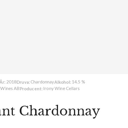
2018
Chardonnay
14.5 %
År:
Druva:
Alkohol:
 Wines AB
Irony Wine Cellars
Producent:
gant Chardonnay