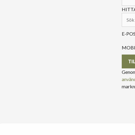
HITT
E-PO
MOB
TI
Genom 
använd
markna