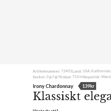
72401
USA, Kalifornien
Artikelnummer:
Land:
3 g/l g/l
750 ml
Ward
Socker:
Volym:
Importör:
Irony Chardonnay
139kr
Klassiskt ele
Visste du att?