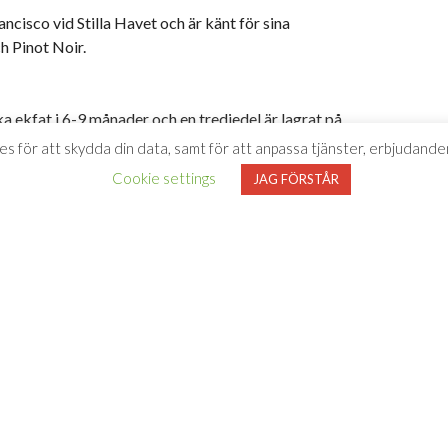
cisco vid Stilla Havet och är känt för sina
h Pinot Noir.
ka ekfat i 6-9 månader och en tredjedel är lagrat på
es för att skydda din data, samt för att anpassa tjänster, erbjudanden
Cookie settings
JAG FÖRSTÅR
 med friska toner av citrus, honung, färsk ananas och
tersmak av äpple och en lätt touch av vanilj.
lls har vi inte varit bortskämda med men Irony gör
t precis det man vill ha när vi blickar västerut och vill ha lite
 beställer du