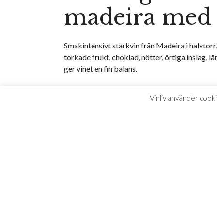
madeira med t
Smakintensivt starkvin från Madeira i halvtorr, 
torkade frukt, choklad, nötter, örtiga inslag, 
ger vinet en fin balans.
Perfekt till en härlig sallad med grillad fisk, nöt
Vinliv använder cooki
Så här
1. Fyll i vårt
2. S
formulär ovan
Sys