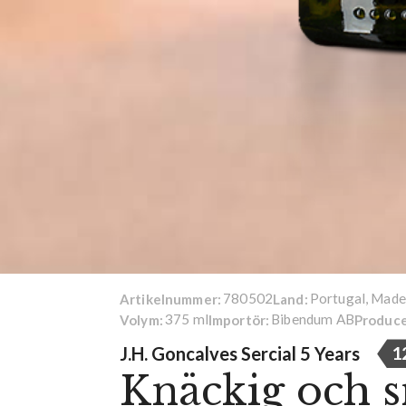
780502
Portugal, Made
Artikelnummer:
Land:
375 ml
Bibendum AB
Volym:
Importör:
Produce
J.H. Goncalves Sercial 5 Years
1
Knäckig och 