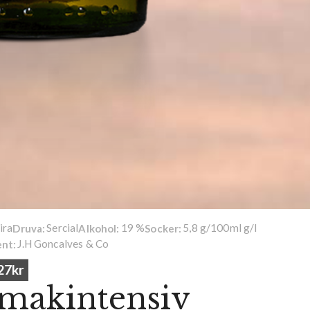
ira
Sercial
19 %
5,8 g/100ml g/l
Druva:
Alkohol:
Socker:
J.H Goncalves & Co
nt:
27kr
smakintensiv