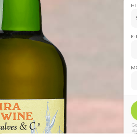
H
E
M
Ge
an
m