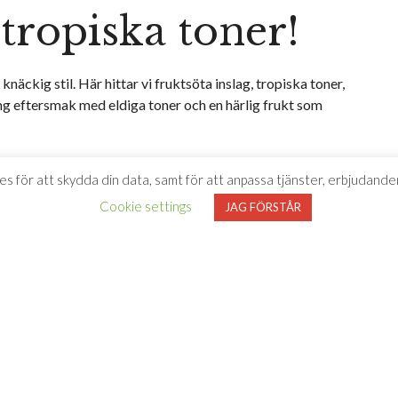
ropiska toner!
knäckig stil. Här hittar vi fruktsöta inslag, tropiska toner,
lång eftersmak med eldiga toner och en härlig frukt som
ter och citron. Servera vinet kallt. Eller till salta hårdostar.
es för att skydda din data, samt för att anpassa tjänster, erbjudanden
Cookie settings
JAG FÖRSTÅR
 beställer du
3. Hämta varorna
lutför köpet på
i din valda butik
tembolaget.se