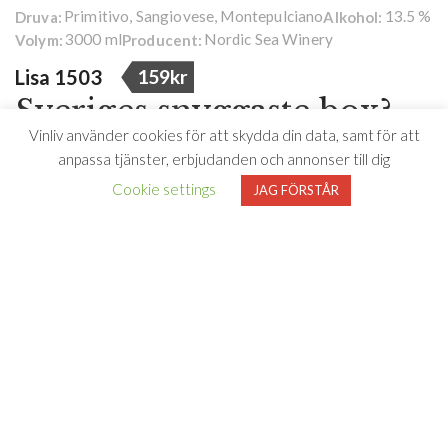
Primitivo, Sangiovese, Montepulciano
13.5 %
Druva:
Alkohol:
3000 ml
Nordic Sea Winery
Volym:
Producent:
Lisa 1503
159kr
Sveriges snyggaste box?
Vinliv använder cookies för att skydda din data, samt för att
Lätt!
anpassa tjänster, erbjudanden och annonser till dig
Cookie settings
JAG FÖRSTÅR
Äntligen finns det röda Mona Lisa vinet på 3-liter box och är
samtidigt det BÄST PRISADE röda vinet från Italien!
Lisa 1503 är ett fylligt, fruktigt och gott rött vin med inslag
av körsbär, plommon, blåbär, kaffe, choklad och vanilj.
Varför krångla till det? Gott, extremt prisvänligt och världens
mest omtalade konstverk på boxen!