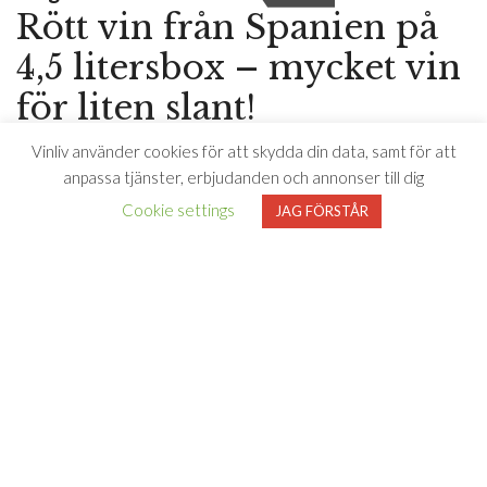
Rött vin från Spanien på
4,5 litersbox – mycket vin
för liten slant!
Vinliv använder cookies för att skydda din data, samt för att
Kultdruvan Garnacha på 4,5 litersbox, hur låter det? Vinet har
anpassa tjänster, erbjudanden och annonser till dig
en härlig fräschör, är torrt med inslag av röda bär, fat, fruktiga
Cookie settings
JAG FÖRSTÅR
toner, örter, liten, mjuk strävhet, eldiga inslag och en
medellång eftersmak i mycket balanserad, lättdrucken stil.
Perfekt till kyckling i ugn eller en genuin gryta på chorizo och
potatis.
”Klassiskt spanskt rött vin med solmogen
karaktär och fin balans. Mycket vin för liten
slant.”