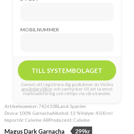
MOBILNUMMER
TILL SYSTEMBOLAGET
Genom att registrera dig godkänner du Vinlivs
användarvillkor
och samtycker till att ta emot
marknadsföring och vintips via våra kanaler.
7426108
Spanien
Artikelnummer:
Land:
100% Garnacha
13 %
4500 ml
Druva:
Alkohol:
Volym:
Calwine AB
Calwine
Importör:
Producent:
Magus Dark Garnacha
299kr