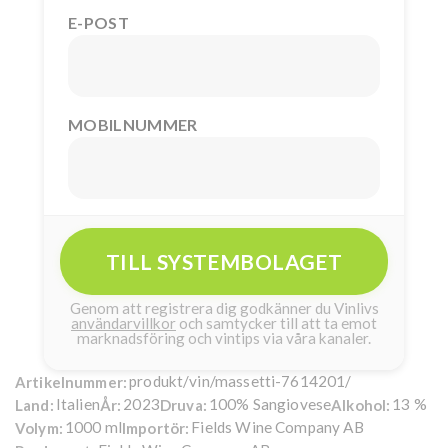
E-POST
MOBILNUMMER
TILL SYSTEMBOLAGET
Genom att registrera dig godkänner du Vinlivs
användarvillkor
och samtycker till att ta emot
marknadsföring och vintips via våra kanaler.
produkt/vin/massetti-7614201/
Artikelnummer:
Italien
2023
100% Sangiovese
13 %
Land:
År:
Druva:
Alkohol:
1000 ml
Fields Wine Company AB
Volym:
Importör: