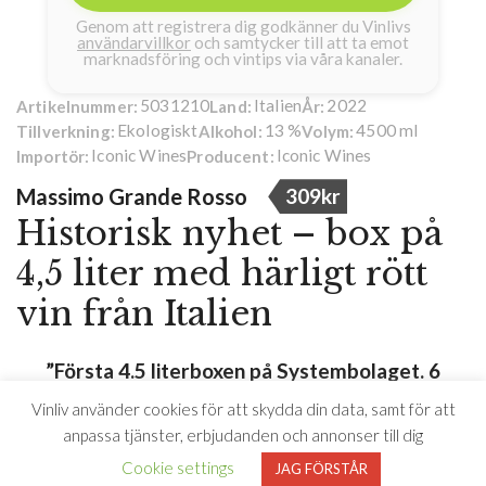
Genom att registrera dig godkänner du Vinlivs
användarvillkor
och samtycker till att ta emot
marknadsföring och vintips via våra kanaler.
5031210
Italien
2022
Artikelnummer:
Land:
År:
Ekologiskt
13 %
4500 ml
Tillverkning:
Alkohol:
Volym:
Iconic Wines
Iconic Wines
Importör:
Producent:
Massimo Grande Rosso
309kr
Historisk nyhet – box på
4,5 liter med härligt rött
vin från Italien
”Första 4.5 literboxen på Systembolaget. 6
flaskor rött vin. Det tackar vi för!”
Vinliv använder cookies för att skydda din data, samt för att
anpassa tjänster, erbjudanden och annonser till dig
Johan Franco Cereceda, Vinliv
Cookie settings
JAG FÖRSTÅR