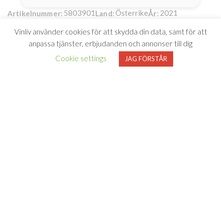
5803901
Österrike
2021
Artikelnummer:
Land:
År:
12 %
750 ml
Alkohol:
Volym:
Vinliv använder cookies för att skydda din data, samt för att
Weingut Michel Gindl
Producent:
anpassa tjänster, erbjudanden och annonser till dig
Michi´s farm
199kr
Cookie settings
JAG FÖRSTÅR
Michael Gindl - Michi’s
farm Orange
Michael Gindl är inte bara en fantastisk vinmakare utan även
en helt vanlig bonde med marker på 40 hektar i Weinviertel
norr om Wien, varav 10 hektar utgörs av vinrankor.
Michi’s farm Orange kommer från gården och är gjort på
Demeter-klassificerade druvor. Druvorna Welschriesling och
Chardonnay har macererats i två veckor med skalen på –
därefter jäser druvorna på ekfat och pressas i ståltank.
Aprikos och apelsinskal blandas med vita blommor och
balanseras av en ren klingande syra.