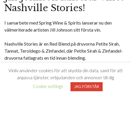
Nashville Stories!
I samarbete med Spring Wine & Spirits lanserar nu den
välmeriterade artisten Jill Johnson sitt första vin.
Nashville Stories är en Red Blend på druvorna Petite Sirah,
Tannat, Teroldego & Zinfandel, där Petite Sirah & Zinfandel-
druvorna fatlagrats en tid innan blending.
Vinliv använder cookies för att skydda din data, samt för att
Nashville Stories är ett fylligt, rött vin från Kalifornien med en
anpassa tjänster, erbjudanden och annonser till dig
varm, generös doft och smak av solmogna bigarråer och
björnbär. Vinets inslag av vanilj och smörkola matchar väl det
Cookie settings
JAG FÖRSTÅR
amerikanska kökets smakrepertoar med BBQ chilihetta,
rökighet och sötma, dvs grillat i alla former!
Den folkkära sångerskan, som bland annat synts i egna tv-
programmet Jills Veranda, Så mycket bättre och
Melodifestivalen, har sedan lång tid tillbaka varit intresserad