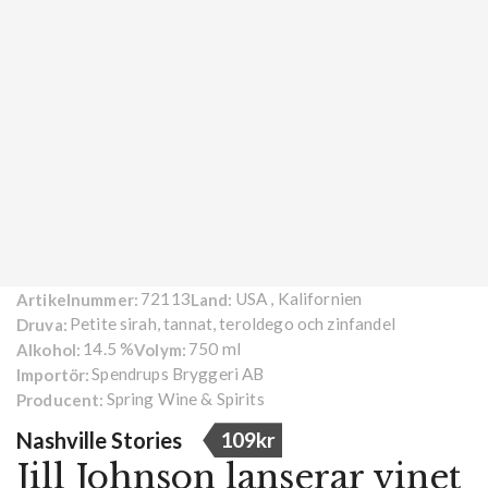
72113
USA , Kalifornien
Artikelnummer:
Land:
Petite sirah, tannat, teroldego och zinfandel
Druva:
14.5 %
750 ml
Alkohol:
Volym:
Spendrups Bryggeri AB
Importör:
Spring Wine & Spirits
Producent:
Nashville Stories
109kr
Jill Johnson lanserar vinet