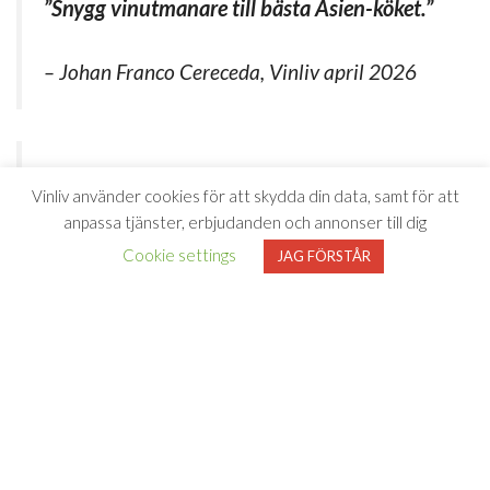
”Snygg vinutmanare till bästa Asien-köket.”
– Johan Franco Cereceda, Vinliv april 2026
4 stjärnor! ”Ett stilrent och matvänligt vin!
Vinliv använder cookies för att skydda din data, samt för att
Frisk och modern Riesling från Baden.”
anpassa tjänster, erbjudanden och annonser till dig
Cookie settings
JAG FÖRSTÅR
– Vin & Bar, maj 2026
GULD ! 88 Poäng
– Gilbert & Gaillard, 2026