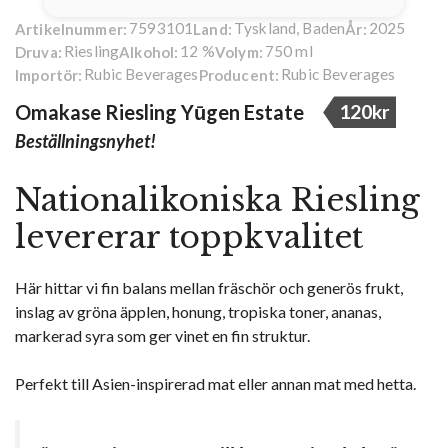
7593101
Tyskland, Baden
2025
Artikelnummer:
Land:
År:
Riesling
12 %
750 ml
Druva:
Alkohol:
Volym:
Rubic Beverages
Rubic Beverages
Importör:
Producent:
Omakase Riesling Yūgen Estate
120kr
Beställningsnyhet!
Nationalikoniska Riesling
levererar toppkvalitet
Här hittar vi fin balans mellan fräschör och generös frukt,
inslag av gröna äpplen, honung, tropiska toner, ananas,
markerad syra som ger vinet en fin struktur.
Perfekt till Asien-inspirerad mat eller annan mat med hetta.