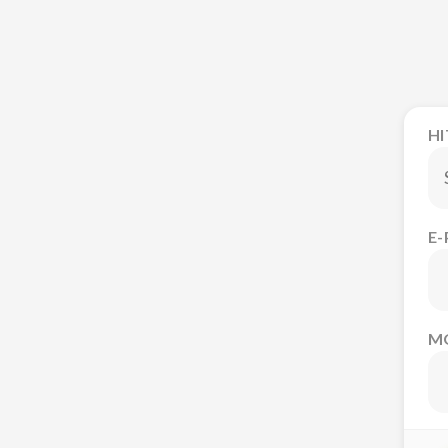
H
E
M