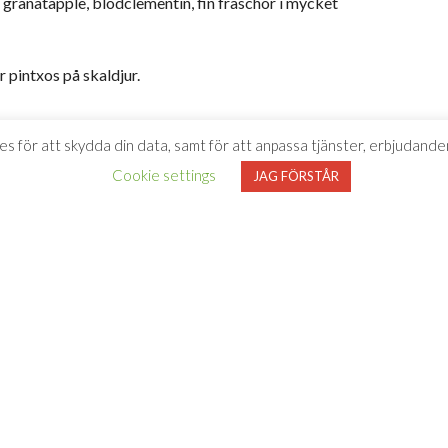
, granatäpple, blodclementin, fin fräschör i mycket
er pintxos på skaldjur.
löjligt lite pengar.”
es för att skydda din data, samt för att anpassa tjänster, erbjudanden
Cookie settings
JAG FÖRSTÅR
ruari 2025
ha rosévinet
FISK
BUFFÉ