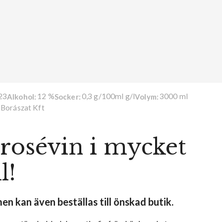
23
12 %
0,3 g/100ml g/l
3000 ml
Alkohol:
Socker:
Volym:
Borászat Kft
 rosévin i mycket
l!
n kan även beställas till önskad butik.