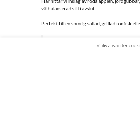
Här hittar vi inslag av röda äpplen, jordgubbar
välbalanserad stil i avslut.
Perfekt till en somrig sallad, grillad tonfisk ell
”Balanserad och drickvänlig rosé för 
Vinliv använder cooki
– Johan Franco Cereceda, Vinliv feb
Matc
APERITIF