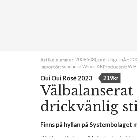
2008508
Ungern
20
Artikelnummer:
Land:
År:
Sundance Wines AB
WH 
Importör:
Producent:
Oui Oui Rosé 2023
219kr
Välbalanserat
drickvänlig sti
Finns på hyllan på Systembolaget me