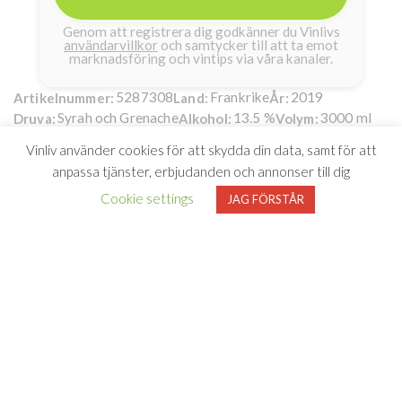
Genom att registrera dig godkänner du Vinlivs
användarvillkor
och samtycker till att ta emot
marknadsföring och vintips via våra kanaler.
5287308
Frankrike
2019
Artikelnummer:
Land:
År:
Syrah och Grenache
13.5 %
3000 ml
Druva:
Alkohol:
Volym:
Fields Wine Company AB
Producent:
Vinliv använder cookies för att skydda din data, samt för att
Pascal Costeau Côtes-du-Rhône
anpassa tjänster, erbjudanden och annonser till dig
269kr
Grande Réserve
Cookie settings
JAG FÖRSTÅR
Pascal Costeau Côtes-du-
Rhône Grande Réserve
Från södra Rhônedalen kommer
Pascal Costeau Côtes-du-
Rhône Grande Reserve
från toppårgången 2019. Vinet är
gjort på de för området typiska druvorna Syrah och Grenache
och är ett solmoget, fylligt och generöst rödvin med inslag av
mörk frukt, körsbär, franska örter, kryddor och lakrits.