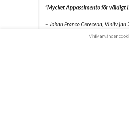
”Mycket Appassimento för väldigt l
– Johan Franco Cereceda, Vinliv jan
Vinliv använder cooki
Pr
Servering.
Gärna e
1
en fin balans.
Lufta.
Slå över vin
2
mjukt och fruktigt
Glas.
Ta de störst
3
till sin rätt.