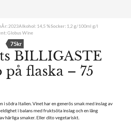
n
2023
14,5 %
1,2 g/100ml g/l
År:
Alkohol:
Socker:
Globus Wine
nt:
75kr
ets BILLIGASTE
på flaska – 75
 i södra Italien. Vinet har en generös smak med inslag av
eldighet i balans med fruktsöta inslag och en lång
av härliga smaker. Eller dito vegetariskt.