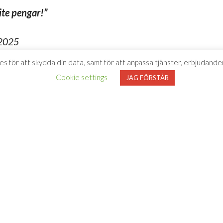
ite pengar!”
 2025
es för att skydda din data, samt för att anpassa tjänster, erbjudanden
ata vinet
Cookie settings
JAG FÖRSTÅR
n smula svalt då alkoholen dämpas och vinet får
et i en tillbringare någon timme innan. Det blir
.
a vinglasen du har. Vinets alla egenskaper kommer