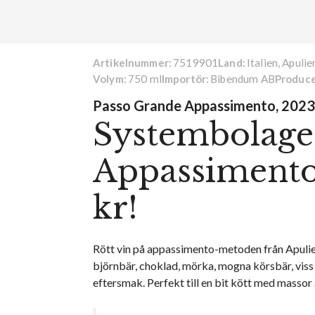
7519901
Italien, Apulie
Artikelnummer:
Land:
750 ml
Bibendum AB
Volym:
Importör:
Produce
Passo Grande Appassimento, 2023
Systembolag
Appassimento 
kr!
Rött vin på appassimento-metoden från Apulien
björnbär, choklad, mörka, mogna körsbär, viss 
eftersmak. Perfekt till en bit kött med massor 