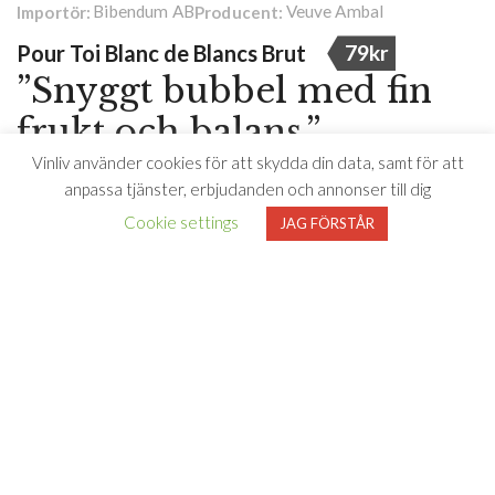
Bibendum AB
Veuve Ambal
Importör:
Producent:
Pour Toi Blanc de Blancs Brut
79kr
”Snyggt bubbel med fin
frukt och balans.”
Vinliv använder cookies för att skydda din data, samt för att
Bubbel från bubbelvinernas hemland, Frankrike. Ett bubbligt
anpassa tjänster, erbjudanden och annonser till dig
vin signerat John Lundvik. Här hittar vi massor av frisk
Cookie settings
JAG FÖRSTÅR
fruktighet, inslag av gröna äpplen, lime, lite brödiga toner och
en medellång, balanserad eftersmak.
Perfekt som mingelvin eller – ännu hellre – en bit fisk eller
skaldjur.
”Snyggt bubbel med fin frukt och balans.”
– Johan Franco Cereceda, Vinliv jan 2025