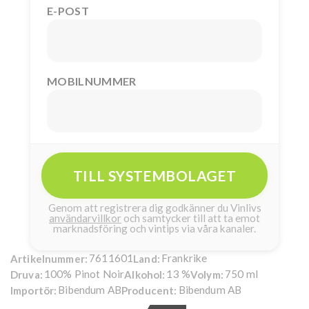
E-POST
MOBILNUMMER
TILL SYSTEMBOLAGET
Genom att registrera dig godkänner du Vinlivs
användarvillkor
och samtycker till att ta emot
marknadsföring och vintips via våra kanaler.
7611601
Frankrike
Artikelnummer:
Land:
100% Pinot Noir
13 %
750 ml
Druva:
Alkohol:
Volym:
Bibendum AB
Bibendum AB
Importör:
Producent: