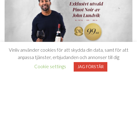
Vinliv använder cookies för att skydda din data, samt för att
anpassa tjänster, erbjudanden och annonser till dig
GULD!
Cookie settings
JAG FÖRSTÅR
– Gilbert & Gaillard, 2024
Pour Toi Pinot Noir har redan hyllats
på internationell nivå och tilldelats
guldmedalj vid den internationella
tävlingen Gilbert & Gaillard 2024.
”Snygg Pinot Noir med fin frukt och balans.”