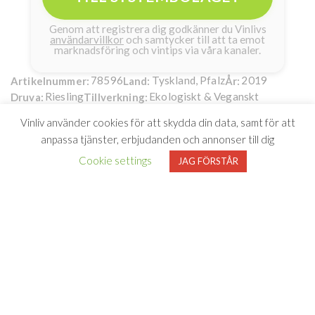
Genom att registrera dig godkänner du Vinlivs
användarvillkor
och samtycker till att ta emot
marknadsföring och vintips via våra kanaler.
78596
Tyskland, Pfalz
2019
Artikelnummer:
Land:
År:
Riesling
Ekologiskt & Veganskt
Druva:
Tillverkning:
13 %
1000 ml
Giertz Vinimport AB
Alkohol:
Volym:
Importör:
Vinliv använder cookies för att skydda din data, samt för att
Ruppertsberger Weinkeller Hoheburg eG
Producent:
anpassa tjänster, erbjudanden och annonser till dig
R - Riesling Organic
99kr
Cookie settings
JAG FÖRSTÅR
Sveriges första ekologiska
riesling på 1-litersflaska
R Riesling Organic är ett torrt och mycket friskt vin gjort på
100 % ekologisk riesling från Pfalz. Druvorna skördades
endast för några månader sedan och årgång 2019 bjuder på
en aptitretande fräschör och balanserad smak av citrus,
honungsmelon, krispiga gröna äpplen och mineral – suveräna