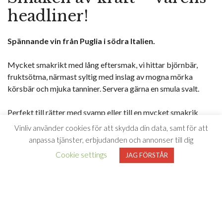
headliner!
Spännande vin från Puglia i södra Italien.
Mycket smakrikt med lång eftersmak, vi hittar björnbär,
fruktsötma, närmast syltig med inslag av mogna mörka
körsbär och mjuka tanniner. Servera gärna en smula svalt.
Perfekt till rätter med svamp eller till en mycket smakrik
lammburgare.
Vinliv använder cookies för att skydda din data, samt för att
anpassa tjänster, erbjudanden och annonser till dig
Cookie settings
JAG FÖRSTÅR
”Mustigt, intensivt, smakrikt.”
– Johan Franco Cereceda, Vinliv mars 2026