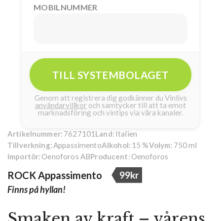
MOBILNUMMER
TILL SYSTEMBOLAGET
Genom att registrera dig godkänner du Vinlivs
användarvillkor
och samtycker till att ta emot
marknadsföring och vintips via våra kanaler.
7627101
Italien
Artikelnummer:
Land:
Appassimento
15 %
750 ml
Tillverkning:
Alkohol:
Volym:
Oenoforos AB
Oenoforos
Importör:
Producent:
ROCK Appassimento
99kr
Finns på hyllan!
Smaken av kraft – vårens