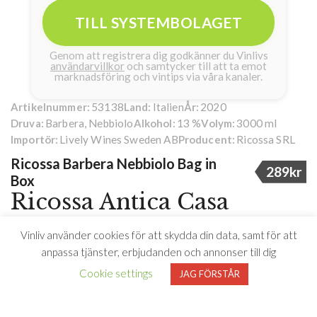
TILL SYSTEMBOLAGET
Genom att registrera dig godkänner du Vinlivs
användarvillkor
och samtycker till att ta emot
marknadsföring och vintips via våra kanaler.
53138
Italien
2020
Artikelnummer:
Land:
År:
Barbera, Nebbiolo
13 %
3000 ml
Druva:
Alkohol:
Volym:
Lively Wines Sweden AB
Ricossa SRL
Importör:
Producent:
Ricossa Barbera Nebbiolo Bag in
289kr
Box
Ricossa Antica Casa
utökar familjen med
Vinliv använder cookies för att skydda din data, samt för att
klimatsmart box!
anpassa tjänster, erbjudanden och annonser till dig
Cookie settings
JAG FÖRSTÅR
Ricossa Antica Casa utökar familjen med en
efterlängtad och klimatsmart bag in box på druvorna