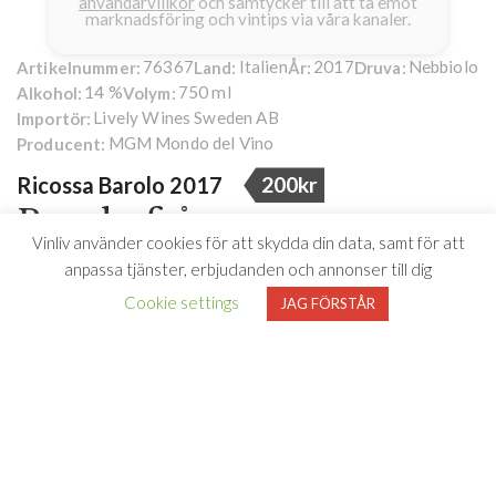
användarvillkor
och samtycker till att ta emot
marknadsföring och vintips via våra kanaler.
76367
Italien
2017
Nebbiolo
Artikelnummer:
Land:
År:
Druva:
14 %
750 ml
Alkohol:
Volym:
Lively Wines Sweden AB
Importör:
MGM Mondo del Vino
Producent:
Ricossa Barolo 2017
200kr
Barolo från
Vinliv använder cookies för att skydda din data, samt för att
kvalitetsproducenten
anpassa tjänster, erbjudanden och annonser till dig
Ricossa Antica Vigna
Cookie settings
JAG FÖRSTÅR
En av Sveriges bäst prisade Barolo kommer från
kvalitetsproducenten Ricossa Antica Vigna som har sitt säte
bland de böljande kullarna i Piemonte. Barolo ligger i
Piemonte, nordvästra Italien. Druvorna till detta vin kommer
från vingårdar i Castiglione Falletto, Serralunga d’Alba och La
Morra. Här är man lojal till sina kontrakterade vinbönder