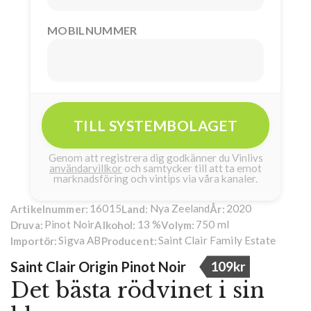
MOBILNUMMER
TILL SYSTEMBOLAGET
Genom att registrera dig godkänner du Vinlivs
användarvillkor
och samtycker till att ta emot
marknadsföring och vintips via våra kanaler.
16015
Nya Zeeland
2020
Artikelnummer:
Land:
År:
Pinot Noir
13 %
750 ml
Druva:
Alkohol:
Volym:
Sigva AB
Saint Clair Family Estate
Importör:
Producent:
Saint Clair Origin Pinot Noir
109kr
Det bästa rödvinet i sin