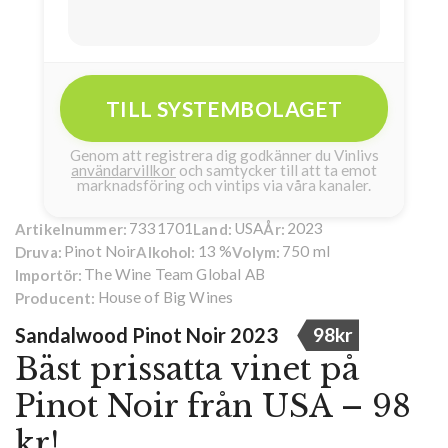
TILL SYSTEMBOLAGET
Genom att registrera dig godkänner du Vinlivs
användarvillkor
och samtycker till att ta emot
marknadsföring och vintips via våra kanaler.
7331701
USA
2023
Artikelnummer:
Land:
År:
Pinot Noir
13 %
750 ml
Druva:
Alkohol:
Volym:
The Wine Team Global AB
Importör:
House of Big Wines
Producent:
Sandalwood Pinot Noir 2023
98kr
Bäst prissatta vinet på
Pinot Noir från USA – 98
kr!