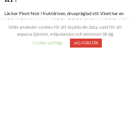
Läcker Pinot Noir i fruktdriven, druvpräglad stil. Vinet har en
mjuk strävhet, massor av härlig rödbärig frukt, sandelträ med
Vinliv använder cookies för att skydda din data, samt för att
inslag av jordgubbar, fat i fint balanserad stil med medellång,
anpassa tjänster, erbjudanden och annonser till dig
charmig eftersmak.
Cookie settings
JAG FÖRSTÅR
”Massor av härlig Pinot Noir-karaktär!”
– Johan Franco Cereceda, Vinliv januari 2025
PRISVÄRD! ”Sandalwood är ett bevis på att
prisvärd Pinot Noir inte bara existerar, utan
också kan vara riktigt, riktigt bra. Frisk syra,
rödfruktig charm och en subtil kryddighet