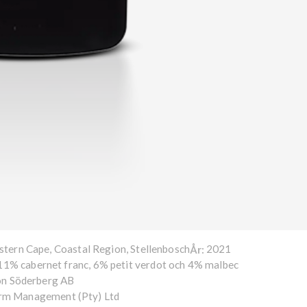
stern Cape, Coastal Region, Stellenbosch
2021
År:
11% cabernet franc, 6% petit verdot och 4% malbec
on Söderberg AB
Farm Management (Pty) Ltd