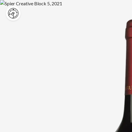
Hoppa
till
innehåll